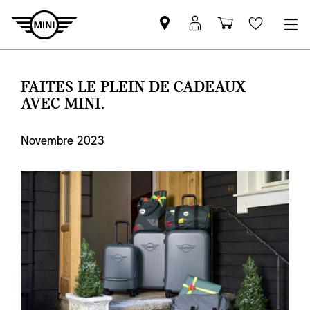
Trouver
Connexion
Panier
Favoris
un
MyMINI
partenaire
MINI
FAITES LE PLEIN DE CADEAUX
AVEC MINI.
Novembre 2023