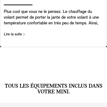
disponibilité des fonctionnalités est soumise aux
réglementations nationales.
Plus cool que vous ne le pensez. Le chauffage du
volant permet de porter la jante de votre volant à une
température confortable en très peu de temps. Ainsi,
pendant les mois d'hiver, vos mains resteront au chaud
pendant que vous conduisez, ce qui rendra vos trajets
Lire la suite
quotidiens ou vos voyages beaucoup plus agréables.
TOUS LES ÉQUIPEMENTS INCLUS DANS
VOTRE MINI.