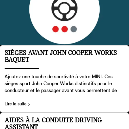
SIÈGES AVANT JOHN COOPER WORKS
BAQUET
Ajoutez une touche de sportivité à votre MINI. Ces
sièges sport John Cooper Works distinctifs pour le
conducteur et le passager avant vous permettent de
contrôler pleinement la puissance sous vos pieds.
Développés à partir de la géométrie spéciale des sièges
Lire la suite
sport, ils sont dotés d'appuis-tête intégrés et offrent un
soutien supplémentaire aux épaules lorsque vous
AIDES À LA CONDUITE DRIVING
prenez les virages avec la maniabilité légendaire de la
ASSISTANT