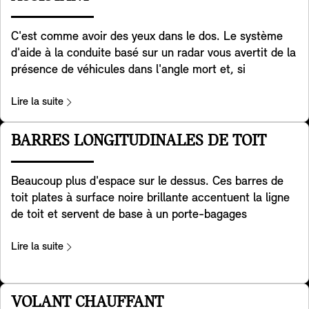
MINI. Il y a également une pochette de rangement
pratique à l'arrière. Ils sont inclus dans les versions
C'est comme avoir des yeux dans le dos. Le système
Favoured et JCW trim.
d'aide à la conduite basé sur un radar vous avertit de la
présence de véhicules dans l'angle mort et, si
nécessaire, aide activement votre MINI à redresser sa
trajectoire. De plus, il aide à détecter les véhicules qui
Lire la suite
traversent derrière vous lorsque vous faites marche
arrière avec votre MINI. Il aide également à prévenir les
BARRES LONGITUDINALES DE TOIT
accidents à l'arrière, par exemple en avertissant les
véhicules qui approchent en faisant clignoter les feux
Beaucoup plus d'espace sur le dessus. Ces barres de
de détresse de votre MINI. Enfin, il vous avertit lorsque
toit plates à surface noire brillante accentuent la ligne
vous ouvrez la porte pour sortir de votre MINI, en cas
de toit et servent de base à un porte-bagages
de risque de collision avec le trafic arrivant de l'arrière.
multifonctions qui permet de fixer en toute sécurité des
Veuillez noter que les systèmes contenus dans cet
vélos, des coffres, des skis, des bagages
Lire la suite
équipement ne fournissent une assistance uniquement
supplémentaires et bien d'autres choses.
dans les limites spécifiquement définies. C'est au
conducteur qu'incombe la responsabilité finale
VOLANT CHAUFFANT
d'adapter sa conduite aux conditions de circulation. La