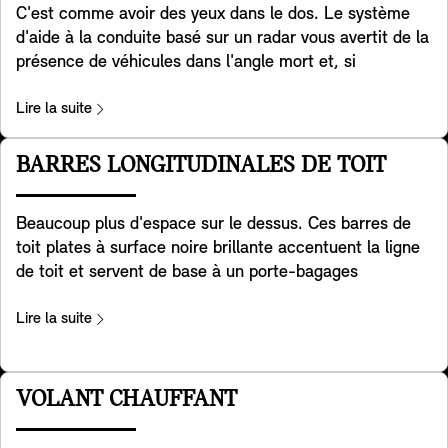
C'est comme avoir des yeux dans le dos. Le système
d'aide à la conduite basé sur un radar vous avertit de la
présence de véhicules dans l'angle mort et, si
nécessaire, aide activement votre MINI à redresser sa
trajectoire. De plus, il aide à détecter les véhicules qui
Lire la suite
traversent derrière vous lorsque vous faites marche
arrière avec votre MINI. Il aide également à prévenir les
BARRES LONGITUDINALES DE TOIT
accidents à l'arrière, par exemple en avertissant les
véhicules qui approchent en faisant clignoter les feux
Beaucoup plus d'espace sur le dessus. Ces barres de
de détresse de votre MINI. Enfin, il vous avertit lorsque
toit plates à surface noire brillante accentuent la ligne
vous ouvrez la porte pour sortir de votre MINI, en cas
de toit et servent de base à un porte-bagages
de risque de collision avec le trafic arrivant de l'arrière.
multifonctions qui permet de fixer en toute sécurité des
Veuillez noter que les systèmes contenus dans cet
vélos, des coffres, des skis, des bagages
Lire la suite
équipement ne fournissent une assistance uniquement
supplémentaires et bien d'autres choses.
dans les limites spécifiquement définies. C'est au
conducteur qu'incombe la responsabilité finale
VOLANT CHAUFFANT
d'adapter sa conduite aux conditions de circulation. La
disponibilité des fonctionnalités est soumise aux
réglementations nationales.