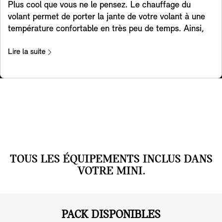
Plus cool que vous ne le pensez. Le chauffage du
volant permet de porter la jante de votre volant à une
température confortable en très peu de temps. Ainsi,
pendant les mois d'hiver, vos mains resteront au chaud
pendant que vous conduisez, ce qui rendra vos trajets
Lire la suite
quotidiens ou vos voyages beaucoup plus agréables.
TOUS LES ÉQUIPEMENTS INCLUS DANS
VOTRE MINI.
PACK DISPONIBLES