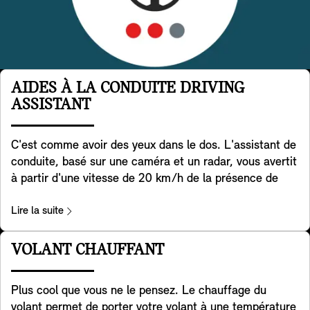
AIDES À LA CONDUITE DRIVING
ASSISTANT
C'est comme avoir des yeux dans le dos. L'assistant de
conduite, basé sur une caméra et un radar, vous avertit
à partir d'une vitesse de 20 km/h de la présence de
véhicules dans l'angle mort et, si nécessaire, aide
activement votre MINI à se remettre dans la voie. De
Lire la suite
plus, il aide à détecter les véhicules qui traversent
derrière vous lorsque vous faites marche arrière avec
VOLANT CHAUFFANT
votre MINI. Il aide également à prévenir les accidents à
l'arrière, par exemple en avertissant les véhicules qui
Plus cool que vous ne le pensez. Le chauffage du
approchent en faisant clignoter les feux de détresse de
volant permet de porter votre volant à une température