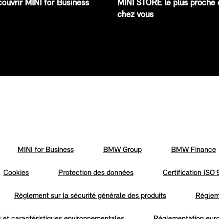
ouvrir MINI for Business
MINI STORE le plus proche 
chez vous
MINI for Business
BMW Group
BMW Finance
Cookies
Protection des données
Certification ISO
Règlement sur la sécurité générale des produits
Règleme