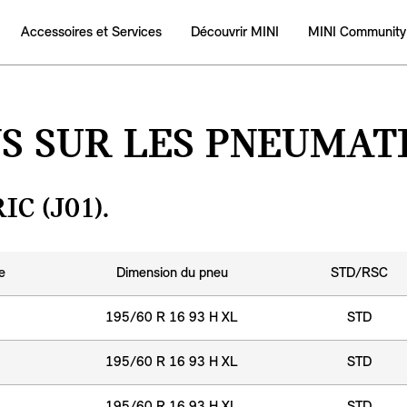
Accessoires et Services
Découvrir MINI
MINI Community
S SUR LES PNEUMATI
C (J01).
e
Dimension du pneu
STD/RSC
195/60 R 16 93 H XL
STD
195/60 R 16 93 H XL
STD