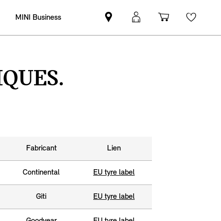
MINI Business
Trouver
Connexion
Panier
Favor
un
MyMINI
partenaire
MINI
QUES.
Fabricant
Lien
Continental
EU tyre label
Giti
EU tyre label