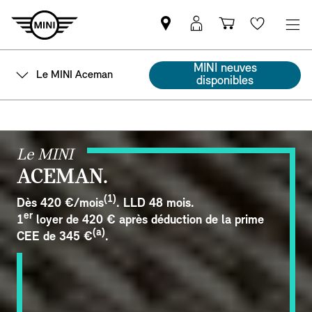
Trouver
Connexion
Panier
Favoris
un
MyMINI
partenaire
MINI neuves
Le MINI Aceman
MINI
disponibles
Le MINI
ACEMAN.
(1)
Dès 420 €/mois
. LLD 48 mois.
er
1
loyer de 420 € après déduction de la prime
(a)
CEE de 345 €
.