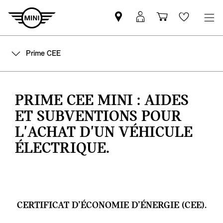
Trouver
Connexion
Panier
Favoris
un
MyMINI
partenaire
Prime CEE
MINI
PRIME CEE MINI : AIDES
ET SUBVENTIONS POUR
L'ACHAT D'UN VÉHICULE
ÉLECTRIQUE.
CERTIFICAT D’ÉCONOMIE D’ÉNERGIE (CEE).