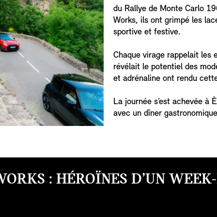
du Rallye de Monte Carlo 19
Works, ils ont grimpé les la
sportive et festive.
Chaque virage rappelait les 
révélait le potentiel des mo
et adrénaline ont rendu cett
La journée s’est achevée à È
avec un dîner gastronomique e
ORKS : HÉROÏNES D’UN WEEK-