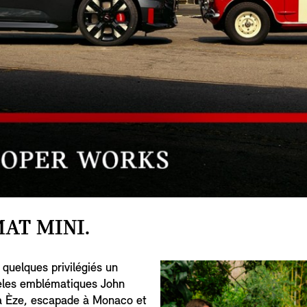
AT MINI.
 quelques privilégiés un
èles emblématiques John
 à Èze, escapade à Monaco et