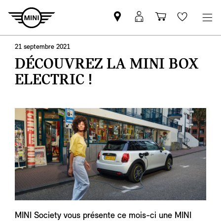
Trouver
Connexion
Panier
Favoris
un
MyMINI
partenaire
21 septembre 2021
MINI
DÉCOUVREZ LA MINI BOX
ELECTRIC !
MINI Society vous présente ce mois-ci une MINI