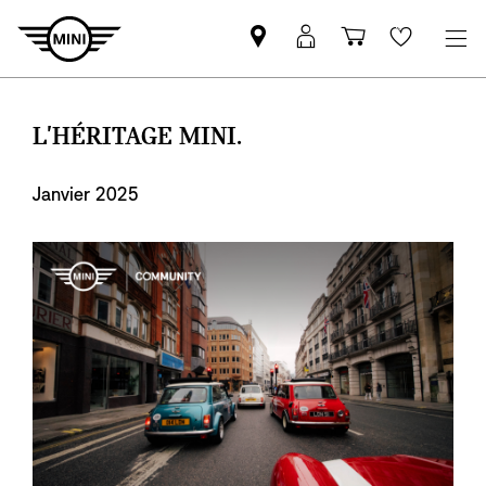
Trouver
Connexion
Panier
Favoris
un
MyMINI
partenaire
MINI
L'HÉRITAGE MINI.
Janvier 2025