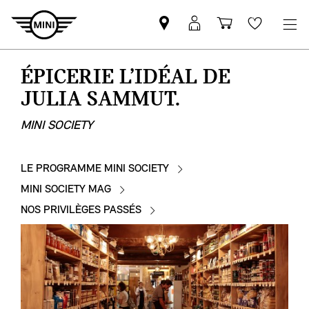
Trouver
Connexion
Panier
Favoris
un
MyMINI
partenaire
ÉPICERIE L’IDÉAL DE
MINI
JULIA SAMMUT.
MINI SOCIETY
LE PROGRAMME MINI SOCIETY
MINI SOCIETY MAG
NOS PRIVILÈGES PASSÉS