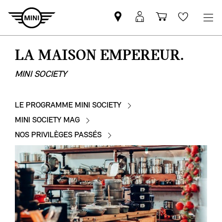
Trouver
Connexion
Panier
Favoris
un
MyMINI
partenaire
LA MAISON EMPEREUR.
MINI
MINI SOCIETY
LE PROGRAMME MINI SOCIETY
MINI SOCIETY MAG
NOS PRIVILÈGES PASSÉS