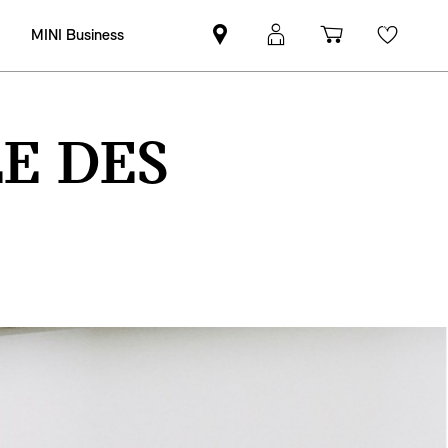
MINI Business
Trouver
Connexion
Panier
Favor
un
MyMINI
partenaire
MINI
E DES