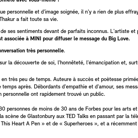
honnête avec vous-même ?
e personnelle et d'image soignée, il n'y a rien de plus effr
hakur a fait toute sa vie.
 de ses sentiments devant de parfaits inconnus. L'artiste e
est associée à MINI pour diffuser le message du Big Love.
nversation très personnelle
.
sur la découverte de soi, l'honnêteté, l'émancipation et, sur
 en très peu de temps. Auteure à succès et poètesse primée
 de temps après. Débordants d'empathie et d'amour, ses mess
on personnelle ont rapidement trouvé un public.
 personnes de moins de 30 ans de Forbes pour les arts et l
a scène de Glastonbury aux TED Talks en passant par la télév
 This Heart A Pen » et de « Superheroes », et a récemment 