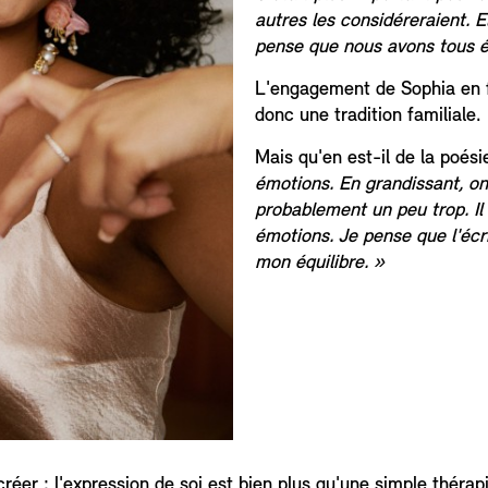
autres les considéreraient. El
pense que nous avons tous ét
L'engagement de Sophia en fa
donc une tradition familiale.
Mais qu'en est-il de la poési
émotions. En grandissant, on 
probablement un peu trop. Il 
émotions. Je pense que l'écrit
mon équilibre. »
réer : l'expression de soi est bien plus qu'une simple thér