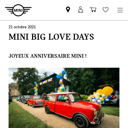
Trouver
Connexion
Panier
Favoris
un
MyMINI
partenaire
21 octobre 2021
MINI
MINI BIG LOVE DAYS
JOYEUX ANNIVERSAIRE MINI !