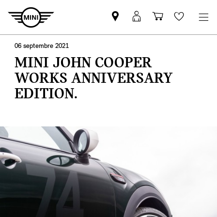
Trouver
Connexion
Panier
Favoris
un
MyMINI
partenaire
06 septembre 2021
MINI
MINI JOHN COOPER
WORKS ANNIVERSARY
EDITION.