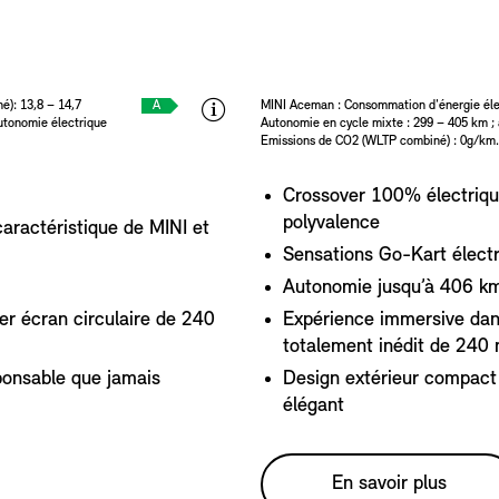
é): 13,8 – 14,7
A
MINI Aceman : Consommation d'énergie éle
utonomie électrique
Autonomie en cycle mixte : 299 – 405 km ; 
Emissions de CO2 (WLTP combiné) : 0g/km.
Crossover 100% électriqu
polyvalence
caractéristique de MINI et
Sensations Go-Kart élect
Autonomie jusqu’à 406 k
ier écran circulaire de 240
Expérience immersive dans
totalement inédit de 240
ponsable que jamais
Design extérieur compact 
élégant
En savoir plus