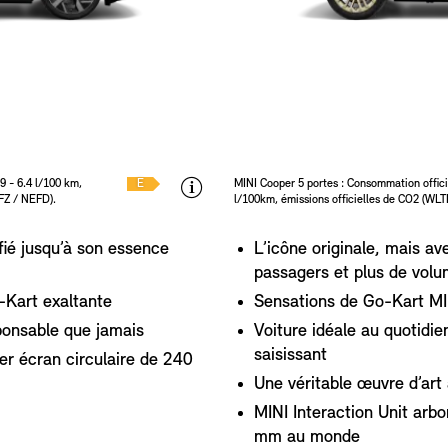
9 - 6.4 l/100 km,
E
MINI Cooper 5 portes : Consommation offici
EFZ / NEFD).
l/100km, émissions officielles de CO2 (WL
fié jusqu’à son essence
L’icône originale, mais av
passagers et plus de volu
-Kart exaltante
Sensations de Go-Kart MIN
ponsable que jamais
Voiture idéale au quotidie
saisissant
ier écran circulaire de 240
Une véritable œuvre d’art 
MINI Interaction Unit arbo
mm au monde