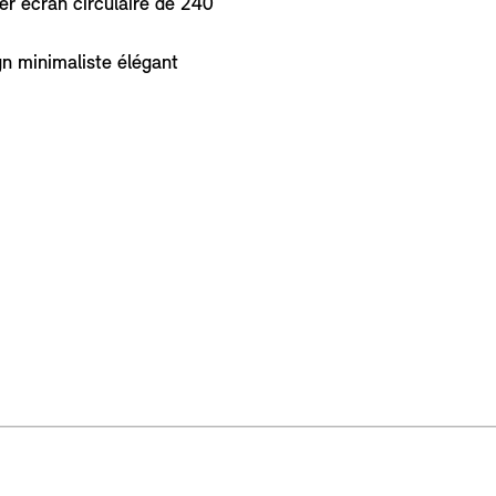
ier écran circulaire de 240
gn minimaliste élégant