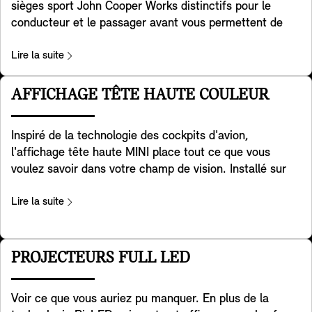
sièges sport John Cooper Works distinctifs pour le
conducteur et le passager avant vous permettent de
contrôler pleinement la puissance sous vos pieds.
Développés à partir de la géométrie spéciale des sièges
Lire la suite
sport, ils sont dotés d'appuis-tête intégrés et offrent un
soutien supplémentaire aux épaules lorsque vous
AFFICHAGE TÊTE HAUTE COULEUR
prenez les virages avec la maniabilité légendaire de la
MINI. Il y a également une pochette de rangement
Inspiré de la technologie des cockpits d'avion,
pratique à l'arrière. Ils sont inclus dans les versions
l'affichage tête haute MINI place tout ce que vous
Favoured et JCW trim.
voulez savoir dans votre champ de vision. Installé sur
votre tableau de bord, l'écran transparent affiche des
données clés telles que la vitesse de conduite, les
Lire la suite
cartes, les fonctions d'aide à la conduite et les détails
des divertissements. D'une grande clarté, il offre une
excellente qualité d'image, même dans des
PROJECTEURS FULL LED
environnements très éclairés. Vous pouvez facilement
régler la hauteur et la luminosité, et vous pouvez
Voir ce que vous auriez pu manquer. En plus de la
adapter les informations affichées à vos besoins. Il