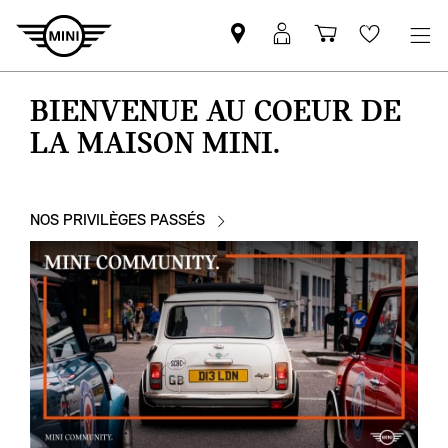
Trouver
Connexion
Panier
Favoris
un
MyMINI
partenaire
BIENVENUE AU COEUR DE
MINI
LA MAISON MINI.
NOS PRIVILÈGES PASSÉS