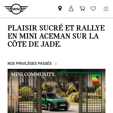
Trouver
Connexion
Panier
Favoris
un
MyMINI
partenaire
PLAISIR SUCRÉ ET RALLYE
MINI
EN MINI ACEMAN SUR LA
CÔTE DE JADE.
NOS PRIVILÈGES PASSÉS