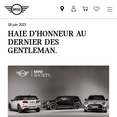
Trouver
Connexion
Panier
Favoris
un
MyMINI
partenaire
18 juin 2023
MINI
HAIE D’HONNEUR AU
DERNIER DES
GENTLEMAN.